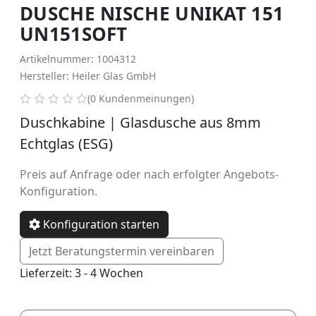
DUSCHE NISCHE UNIKAT 151
UN151SOFT
Artikelnummer: 1004312
Hersteller: Heiler Glas GmbH
0 von 5 Sternen
(0 Kundenmeinungen)
Duschkabine | Glasdusche aus 8mm
Echtglas (ESG)
Preis auf Anfrage oder nach erfolgter Angebots-
Konfiguration.
Konfiguration starten
Jetzt Beratungstermin vereinbaren
Lieferzeit: 3 - 4 Wochen
Softslide