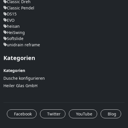
Classic Dreh
Classic Pendel
DS15
EVO
heisan
HeiSwing
Softslide
unidrain reframe
Kategorien
Kategorien
Dusche konfigurieren
Heiler Glas GmbH
Facebook
Twitter
YouTube
Blog