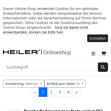
Dieser Online-Shop verwendet Cookies für ein optimales
Einkaufserlebnis. Dabei werden beispielsweise die Session-
Informationen oder die Spracheinstellung auf Ihrem Rechner
gespeichert. Ohne Cookies ist der Funktionsumfang des
Online-Shops eingeschränkt.
Sind Sie damit nicht
einverstanden, klicken Sie bitte hier.
Schließen
Suc
Sortierung:
Wählen
Artikel pro Seite
10
Weiter
«
1
2
3
4
»
Dusche Badewannenaufsatz unikat 652