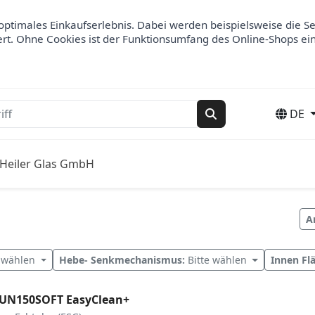
optimales Einkaufserlebnis. Dabei werden beispielsweise die S
ert. Ohne Cookies ist der Funktionsumfang des Online-Shops ei
DE
Suchen
Heiler Glas GmbH
A
e wählen
Hebe- Senkmechanismus:
Bitte wählen
Innen Fl
 UN150SOFT EasyClean+