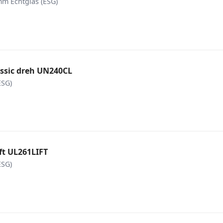
m Echtglas (ESG)
assic dreh UN240CL
ESG)
ft UL261LIFT
ESG)