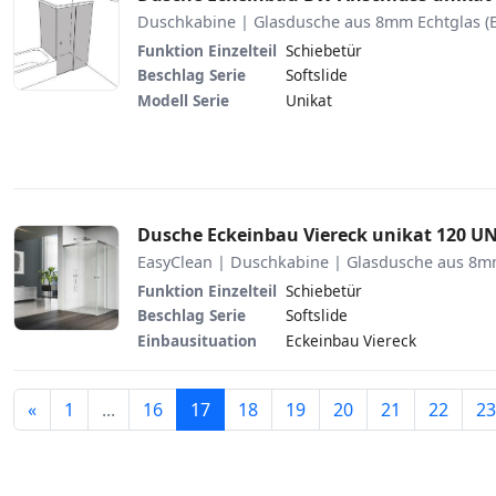
Duschkabine | Glasdusche aus 8mm Echtglas (
Funktion Einzelteil
Schiebetür
Beschlag Serie
Softslide
Modell Serie
Unikat
Dusche Eckeinbau Viereck unikat 120 U
EasyClean | Duschkabine | Glasdusche aus 8mm
Funktion Einzelteil
Schiebetür
Beschlag Serie
Softslide
Einbausituation
Eckeinbau Viereck
Zurück
«
1
...
16
17
18
19
20
21
22
23