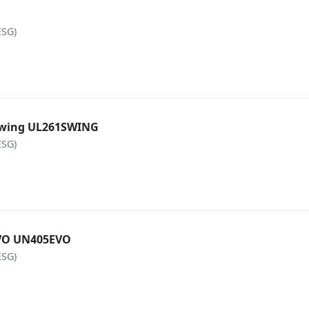
ESG)
 swing UL261SWING
ESG)
EVO UN405EVO
ESG)