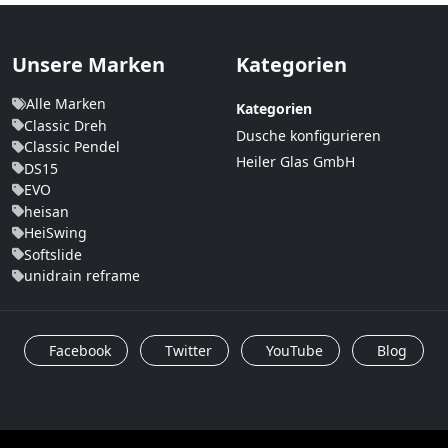
Unsere Marken
Kategorien
Alle Marken
Kategorien
Classic Dreh
Dusche konfigurieren
Classic Pendel
Heiler Glas GmbH
DS15
EVO
heisan
HeiSwing
Softslide
unidrain reframe
Facebook
Twitter
YouTube
Blog