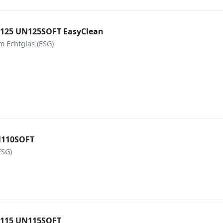
 125 UN125SOFT EasyClean
 Echtglas (ESG)
N110SOFT
ESG)
 115 UN115SOFT