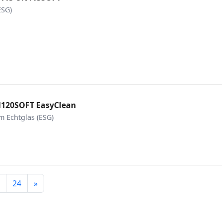
ESG)
N120SOFT EasyClean
 Echtglas (ESG)
Weiter
24
»