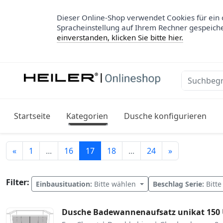
Dieser Online-Shop verwendet Cookies für ein 
Spracheinstellung auf Ihrem Rechner gespeich
einverstanden, klicken Sie bitte hier.
Startseite
Kategorien
Dusche konfigurieren
Zurück
Weiter
«
1
...
16
17
18
...
24
»
Filter:
Einbausituation:
Bitte wählen
Beschlag Serie:
Bitt
Dusche Badewannenaufsatz unikat 150