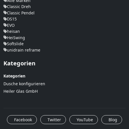
Alle Marken
Classic Dreh
Classic Pendel
DS15
EVO
heisan
HeiSwing
Softslide
unidrain reframe
Kategorien
Kategorien
Dusche konfigurieren
Heiler Glas GmbH
Facebook
Twitter
YouTube
Blog