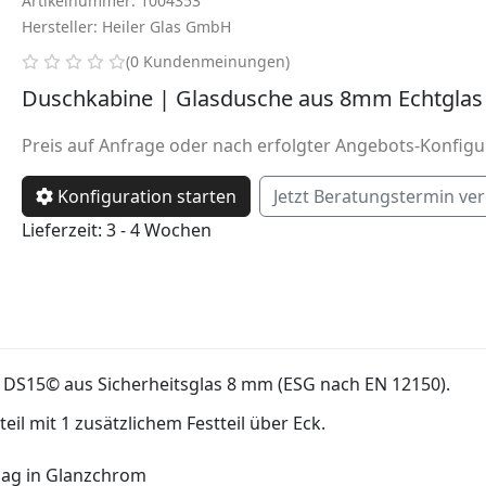
Artikelnummer: 1004353
Hersteller: Heiler Glas GmbH
0 von 5 Sternen
(0 Kundenmeinungen)
Duschkabine | Glasdusche aus 8mm Echtglas
Preis auf Anfrage oder nach erfolgter Angebots-Konfigu
Konfiguration starten
Jetzt Beratungstermin ve
Lieferzeit: 3 - 4 Wochen
 DS15© aus Sicherheitsglas 8 mm (ESG nach EN 12150).
il mit 1 zusätzlichem Festteil über Eck.
lag in Glanzchrom