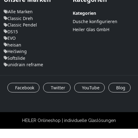
Alle Marken
Kategorien
Classic Dreh
Dusche konfigurieren
Classic Pendel
Heiler Glas GmbH
DS15
EVO
heisan
HeiSwing
Softslide
unidrain reframe
Facebook
Twitter
YouTube
Blog
HEILER Onlineshop | individuelle Glaslösungen