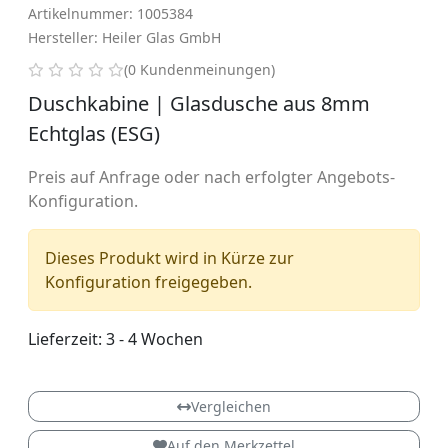
Artikelnummer: 1005384
Hersteller: Heiler Glas GmbH
0 von 5 Sternen
(0 Kundenmeinungen)
Duschkabine | Glasdusche aus 8mm
Echtglas (ESG)
Preis auf Anfrage oder nach erfolgter Angebots-
Konfiguration.
Dieses Produkt wird in Kürze zur
Konfiguration freigegeben.
Lieferzeit: 3 - 4 Wochen
EVO
Vergleichen
Auf den Merkzettel