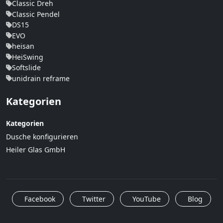
Classic Dreh
Classic Pendel
DS15
EVO
heisan
HeiSwing
Softslide
unidrain reframe
Kategorien
Kategorien
Dusche konfigurieren
Heiler Glas GmbH
Facebook
Twitter
YouTube
Blog