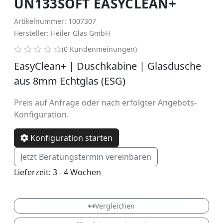
UN133SOFT EASYCLEAN+
Artikelnummer: 1007307
Hersteller: Heiler Glas GmbH
0 von 5 Sternen
(0 Kundenmeinungen)
EasyClean+ | Duschkabine | Glasdusche
aus 8mm Echtglas (ESG)
Preis auf Anfrage oder nach erfolgter Angebots-
Konfiguration.
Konfiguration starten
Jetzt Beratungstermin vereinbaren
Lieferzeit: 3 - 4 Wochen
Softslide
Vergleichen