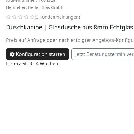
Artikelnummer: 1004328
Hersteller: Heiler Glas GmbH
0 von 5 Sternen
(0 Kundenmeinungen)
Duschkabine | Glasdusche aus 8mm Echtglas
Preis auf Anfrage oder nach erfolgter Angebots-Konfigu
Konfiguration starten
Jetzt Beratungstermin ve
Lieferzeit: 3 - 4 Wochen