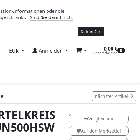
ession-Informationen oder die
ngeschränkt.
Sind Sie damit nicht
Schließen
0,00 €
EUR
Anmelden
0
Gesamtbetrag
39
nächster Artikel
RTELKREIS
HeiSwing
Vergleichen
 UN500HSW
Auf den Merkzettel