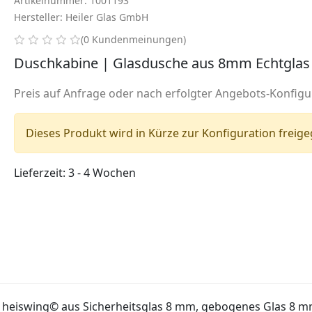
Artikelnummer: 1001193
Hersteller: Heiler Glas GmbH
0 von 5 Sternen
(0 Kundenmeinungen)
Duschkabine | Glasdusche aus 8mm Echtglas
Preis auf Anfrage oder nach erfolgter Angebots-Konfigu
Dieses Produkt wird in Kürze zur Konfiguration freig
Lieferzeit: 3 - 4 Wochen
 heiswing© aus Sicherheitsglas 8 mm, gebogenes Glas 8 m