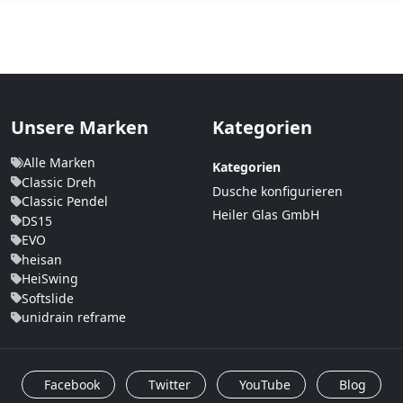
Unsere Marken
Kategorien
Alle Marken
Kategorien
Classic Dreh
Dusche konfigurieren
Classic Pendel
Heiler Glas GmbH
DS15
EVO
heisan
HeiSwing
Softslide
unidrain reframe
Facebook
Twitter
YouTube
Blog