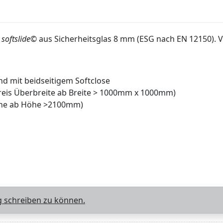
g
softslide
© aus Sicherheitsglas 8 mm (ESG nach EN 12150). V
d mit beidseitigem Softclose
preis Überbreite ab Breite > 1000mm x 1000mm)
höhe ab Höhe >2100mm)
 schreiben zu können.