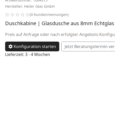
Artikelnummer: 1004315
Hersteller: Heiler Glas GmbH
0 von 5 Sternen
(0 Kundenmeinungen)
Duschkabine | Glasdusche aus 8mm Echtglas
Preis auf Anfrage oder nach erfolgter Angebots-Konfigu
Konfiguration starten
Jetzt Beratungstermin ve
Lieferzeit: 3 - 4 Wochen