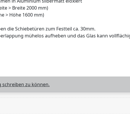
men in Aluminium silbermatt eloxiert
eite > Breite 2000 mm)
öhe > Höhe 1600 mm)
en die Schiebetüren zum Festteil ca. 30mm.
erlappung mühelos aufheben und das Glas kann vollflächig ge
 schreiben zu können.