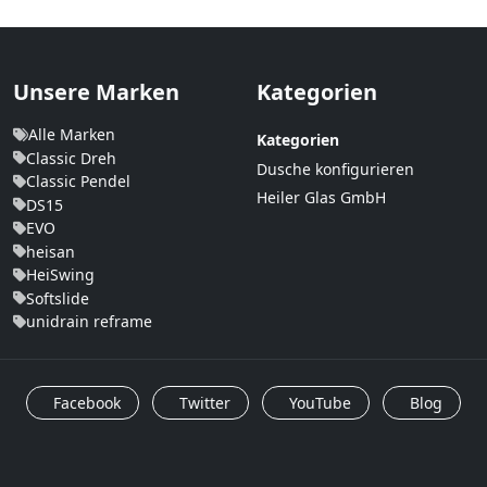
Unsere Marken
Kategorien
Alle Marken
Kategorien
Classic Dreh
Dusche konfigurieren
Classic Pendel
Heiler Glas GmbH
DS15
EVO
heisan
HeiSwing
Softslide
unidrain reframe
Facebook
Twitter
YouTube
Blog