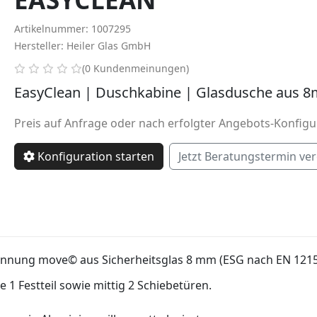
Artikelnummer: 1007295
Hersteller: Heiler Glas GmbH
0 von 5 Sternen
(0 Kundenmeinungen)
EasyClean | Duschkabine | Glasdusche aus 8
Preis auf Anfrage oder nach erfolgter Angebots-Konfigu
Konfiguration starten
Jetzt Beratungstermin ve
ennung move© aus Sicherheitsglas 8 mm (ESG nach EN 1215
 1 Festteil sowie mittig 2 Schiebetüren.