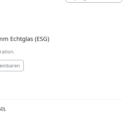
mm Echtglas (ESG)
ration.
reinbaren
0).