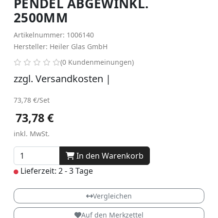
PENDEL ABGEWINKL.
2500MM
Artikelnummer: 1006140
Hersteller: Heiler Glas GmbH
0 von 5 Sternen
(0 Kundenmeinungen)
zzgl. Versandkosten |
73,78 €/Set
73,78 €
73,78 €
inkl. MwSt.
In den Warenkorb
Lieferzeit: 2 - 3 Tage
Vergleichen
Auf den Merkzettel