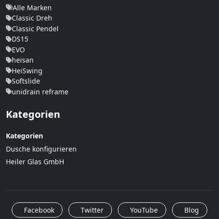
Alle Marken
Classic Dreh
Classic Pendel
DS15
EVO
heisan
HeiSwing
Softslide
unidrain reframe
Kategorien
Kategorien
Dusche konfigurieren
Heiler Glas GmbH
Facebook
Twitter
YouTube
Blog