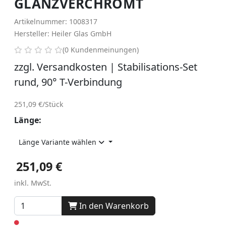
GLANZVERCHROMT
Artikelnummer: 1008317
Hersteller: Heiler Glas GmbH
0 von 5 Sternen
(0 Kundenmeinungen)
zzgl. Versandkosten | Stabilisations-Set
rund, 90° T-Verbindung
251,09 €/Stück
Länge:
Länge Variante wählen
251,09 €
251,09 €
inkl. MwSt.
In den Warenkorb