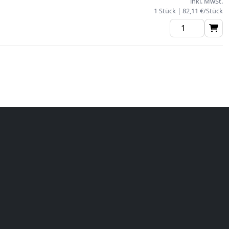
inkl. MwSt.
1 Stück | 82,11 €/Stück