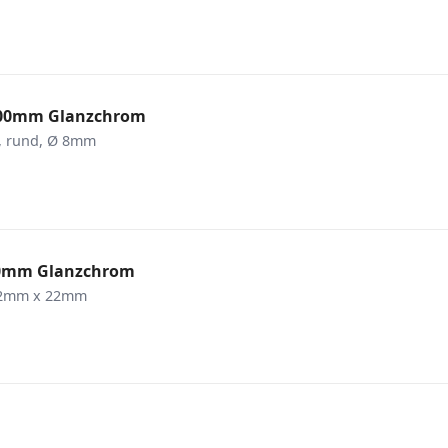
 800mm Glanzchrom
m, rund, Ø 8mm
000mm Glanzchrom
 22mm x 22mm