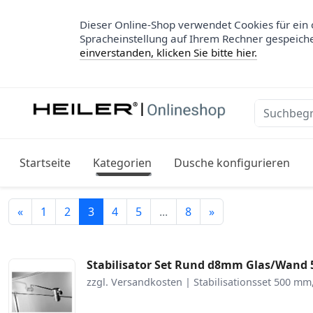
Dieser Online-Shop verwendet Cookies für ein 
Spracheinstellung auf Ihrem Rechner gespeich
einverstanden, klicken Sie bitte hier.
Startseite
Kategorien
Dusche konfigurieren
Zurück
Weiter
«
1
2
3
4
5
...
8
»
Stabilisator Set Rund d8mm Glas/Wand
zzgl. Versandkosten | Stabilisationsset 500 m