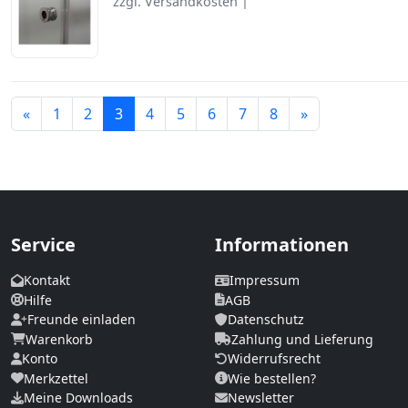
zzgl. Versandkosten |
Zurück
Weiter
«
1
2
3
4
5
6
7
8
»
Service
Informationen
Kontakt
Impressum
Hilfe
AGB
Freunde einladen
Datenschutz
Warenkorb
Zahlung und Lieferung
Konto
Widerrufsrecht
Merkzettel
Wie bestellen?
Meine Downloads
Newsletter