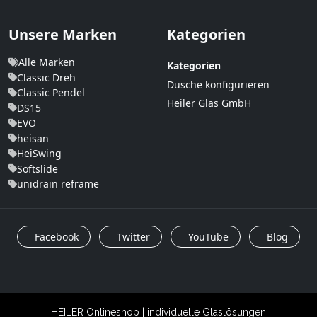
Unsere Marken
Kategorien
Alle Marken
Kategorien
Classic Dreh
Dusche konfigurieren
Classic Pendel
Heiler Glas GmbH
DS15
EVO
heisan
HeiSwing
Softslide
unidrain reframe
Facebook
Twitter
YouTube
Blog
HEILER Onlineshop | individuelle Glaslösungen