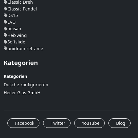
Classic Dreh
Classic Pendel
DS15
EVO
heisan
HeiSwing
Softslide
unidrain reframe
Kategorien
Kategorien
Dusche konfigurieren
Heiler Glas GmbH
Facebook
Twitter
YouTube
Blog