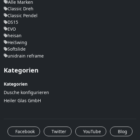
Alle Marken
Classic Dreh
Classic Pendel
DS15
EVO
heisan
HeiSwing
Softslide
unidrain reframe
Kategorien
Kategorien
Dusche konfigurieren
Heiler Glas GmbH
Facebook
Twitter
YouTube
Blog