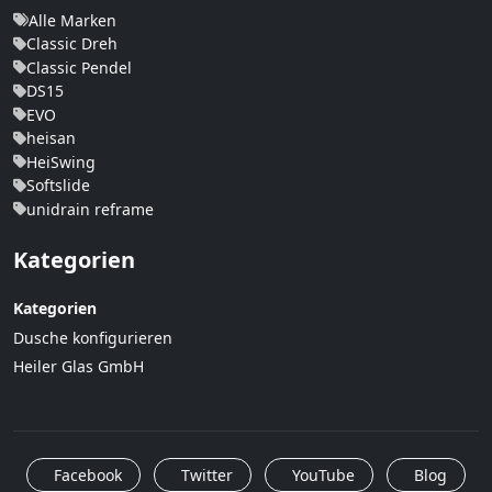
Alle Marken
Classic Dreh
Classic Pendel
DS15
EVO
heisan
HeiSwing
Softslide
unidrain reframe
Kategorien
Kategorien
Dusche konfigurieren
Heiler Glas GmbH
Facebook
Twitter
YouTube
Blog