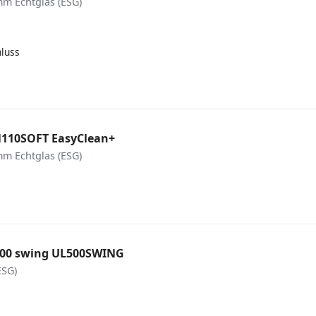
m Echtglas (ESG)
luss
N110SOFT EasyClean+
m Echtglas (ESG)
 500 swing UL500SWING
ESG)