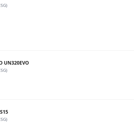
ESG)
EVO UN320EVO
ESG)
DS15
ESG)