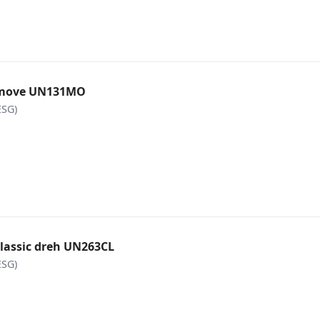
 move UN131MO
ESG)
lassic dreh UN263CL
ESG)