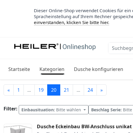
Dieser Online-Shop verwendet Cookies für ein 
Spracheinstellung auf Ihrem Rechner gespeich
einverstanden, klicken Sie bitte hier.
Startseite
Kategorien
Dusche konfigurieren
Zurück
Weiter
«
1
...
19
20
21
...
24
»
Filter:
Einbausituation:
Bitte wählen
Beschlag Serie:
Bitt
Dusche Eckeinbau BW-Anschluss unikat