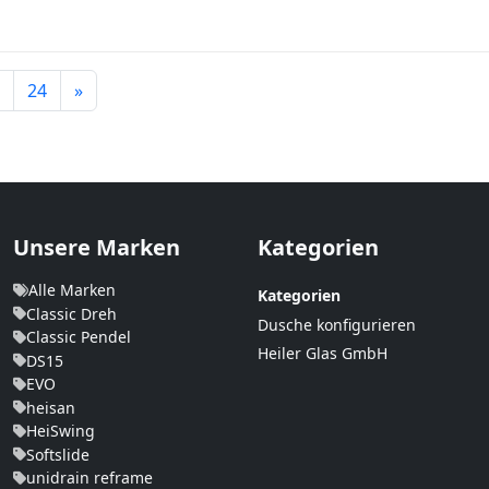
Weiter
24
»
Unsere Marken
Kategorien
Alle Marken
Kategorien
Classic Dreh
Dusche konfigurieren
Classic Pendel
Heiler Glas GmbH
DS15
EVO
heisan
HeiSwing
Softslide
unidrain reframe