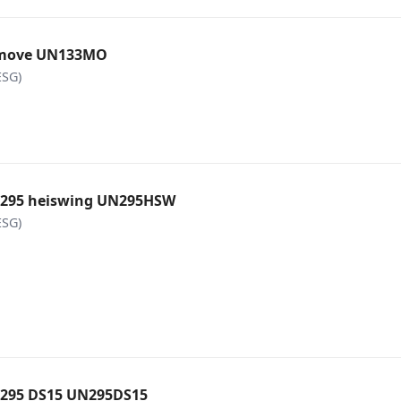
 move UN133MO
ESG)
 295 heiswing UN295HSW
ESG)
 295 DS15 UN295DS15